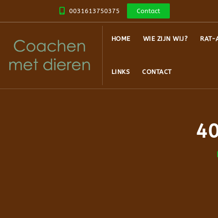
0031613750375
Contact
HOME
WIE ZIJN WIJ?
RAT-
LINKS
CONTACT
40