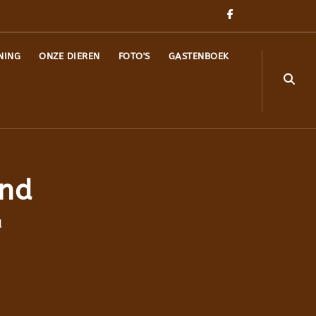
NING
ONZE DIEREN
FOTO'S
GASTENBOEK
und
d